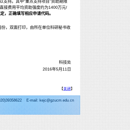
”予以支持。其中“重点支持项目”资助期限
直接费用平均资助强度约为1400万元/
规定，正确填写相应申请代码。
两份，双面打印，由所在单位科研秘书收
科技处
2016年5月11日
【
关闭
】
 E-mail: kejc@gzucm.edu.cn