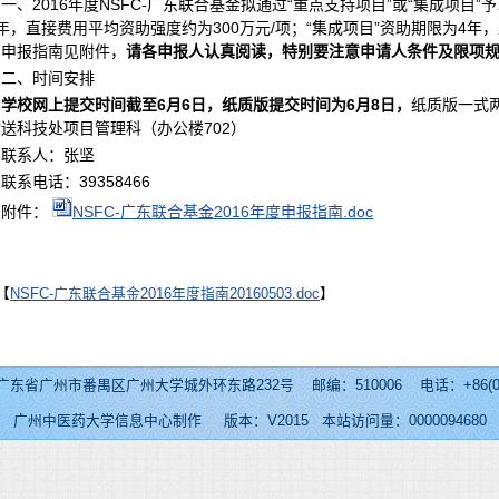
一、2016年度NSFC-广东联合基金拟通过“重点支持项目”或“集成项目
年，直接费用平均资助强度约为300万元/项；“集成项目”资助期限为4年，
。申报指南见附件，
请各申报人认真阅读，特别要注意申请人条件及限项
二、时间安排
学校网上提交时间截至
6
月
6
日，纸质版提交时间为
6
月
8
日，
纸质版一式
送科技处项目管理科（办公楼702）
联系人：张坚
联系电话：39358466
附件：
NSFC-广东联合基金2016年度申报指南.doc
【
NSFC-广东联合基金2016年度指南20160503.doc
】
番禺区广州大学城外环东路232号 邮编：510006 电话：+86(020)39358622
广州中医药大学信息中心制作 版本：V2015 本站访问量：
0000094680