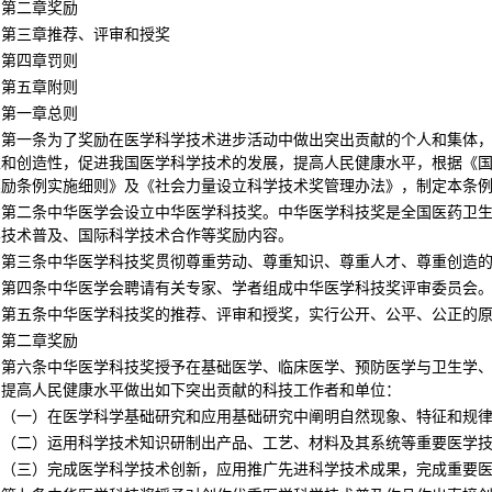
第二章奖励
第三章推荐、评审和授奖
第四章罚则
第五章附则
第一章总则
第一条为了奖励在医学科学技术进步活动中做出突出贡献的个人和集体
性和创造性，促进我国医学科学技术的发展，提高人民健康水平，根据《
奖励条例实施细则》及《社会力量设立科学技术奖管理办法》，制定本条
第二条中华医学会设立中华医学科技奖。中华医学科技奖是全国医药卫
学技术普及、国际科学技术合作等奖励内容。
第三条中华医学科技奖贯彻尊重劳动、尊重知识、尊重人才、尊重创造
第四条中华医学会聘请有关专家、学者组成中华医学科技奖评审委员会
第五条中华医学科技奖的推荐、评审和授奖，实行公开、公平、公正的
第二章奖励
第六条中华医学科技奖授予在基础医学、临床医学、预防医学与卫生学
、提高人民健康水平做出如下突出贡献的科技工作者和单位：
（一）在医学科学基础研究和应用基础研究中阐明自然现象、特征和规
（二）运用科学技术知识研制出产品、工艺、材料及其系统等重要医学
（三）完成医学科学技术创新，应用推广先进科学技术成果，完成重要