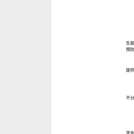
生
预
提
不
学