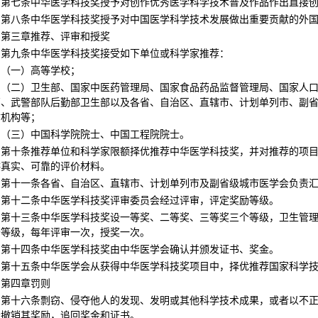
第七条中华医学科技奖授予对创作优秀医学科学技术普及作品作出直接
第八条中华医学科技奖授予对中国医学科学技术发展做出重要贡献的外
第三章推荐、评审和授奖
第九条中华医学科技奖接受如下单位或科学家推荐：
（一）高等学校；
（二）卫生部、国家中医药管理局、国家食品药品监督管理局、国家人
部、武警部队后勤部卫生部以及各省、自治区、直辖市、计划单列市、副
防机构等；
（三）中国科学院院士、中国工程院院士。
第十条推荐单位和科学家限额择优推荐中华医学科技奖，并对推荐的项
供真实、可靠的评价材料。
第十一条各省、自治区、直辖市、计划单列市及副省级城市医学会负责
第十二条中华医学科技奖评审委员会经过评审，评定奖励等级。
第十三条中华医学科技奖设一等奖、二等奖、三等奖三个等级，卫生管
分等级，每年评审一次，授奖一次。
第十四条中华医学科技奖由中华医学会确认并颁发证书、奖金。
第十五条中华医学会从获得中华医学科技奖项目中，择优推荐国家科学
第四章罚则
第十六条剽窃、侵夺他人的发现、发明或其他科学技术成果，或者以不
会撤销其奖励，追回奖金和证书。